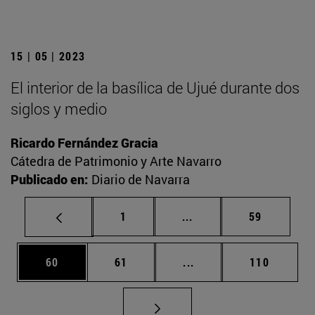
15 | 05 | 2023
El interior de la basílica de Ujué durante dos
siglos y medio
Ricardo Fernández Gracia
Cátedra de Patrimonio y Arte Navarro
Publicado en:
Diario de Navarra
Página
Páginas intermedias Us
Página
1
...
59
Página
Página
Páginas intermedias U
Página
60
61
...
110