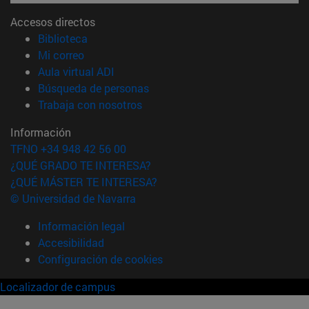
Accesos directos
(abre en nueva ventana)
Biblioteca
(abre en nueva ventana)
Mi correo
(abre en nueva ventana)
Aula virtual ADI
(abre en nueva ventana)
Búsqueda de personas
(abre en nueva ventana)
Trabaja con nosotros
Información
TFNO +34 948 42 56 00
¿QUÉ GRADO TE INTERESA?
¿QUÉ MÁSTER TE INTERESA?
© Universidad de Navarra
Información legal
Accesibilidad
Configuración de cookies
Localizador de campus