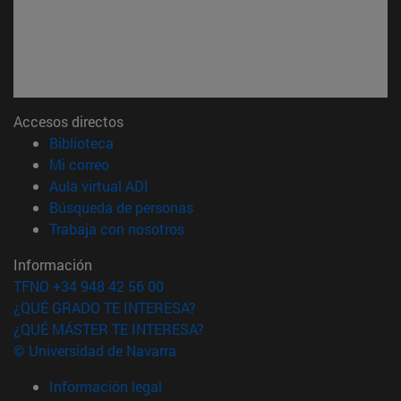
Accesos directos
(abre en nueva ventana)
Biblioteca
(abre en nueva ventana)
Mi correo
(abre en nueva ventana)
Aula virtual ADI
(abre en nueva ventana)
Búsqueda de personas
(abre en nueva ventana)
Trabaja con nosotros
Información
TFNO +34 948 42 56 00
¿QUÉ GRADO TE INTERESA?
¿QUÉ MÁSTER TE INTERESA?
© Universidad de Navarra
Información legal