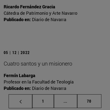
Ricardo Fernández Gracia
Cátedra de Patrimonio y Arte Navarro
Publicado en:
Diario de Navarra
05 | 12 | 2022
Cuatro santos y un misionero
Fermín Labarga
Profesor en la Facultad de Teología
Publicado en:
Diario de Navarra
Página
Páginas intermedias Us
Página
1
...
70