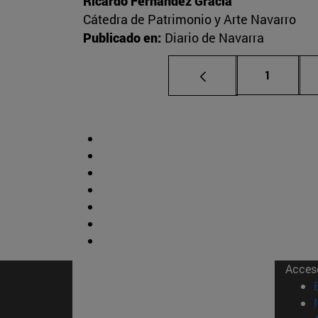
Ricardo Fernández Gracia
Cátedra de Patrimonio y Arte Navarro
Publicado en:
Diario de Navarra
Página
1
Acces