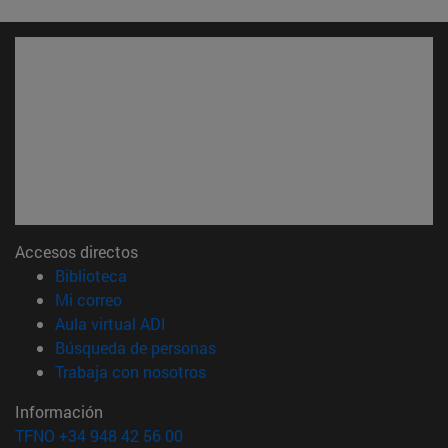
Accesos directos
(abre en nueva ventana)
Biblioteca
(abre en nueva ventana)
Mi correo
(abre en nueva ventana)
Aula virtual ADI
(abre en nueva ventana)
Búsqueda de personas
(abre en nueva ventana)
Trabaja con nosotros
Información
TFNO +34 948 42 56 00