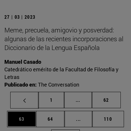
27 | 03 | 2023
Meme, precuela, amigovio y posverdad:
algunas de las recientes incorporaciones al
Diccionario de la Lengua Española
Manuel Casado
Catedrático emérito de la Facultad de Filosofía y
Letras
Publicado en:
The Conversation
Página
Páginas intermedias Us
Página
1
...
62
Página
Página
Páginas intermedias U
Página
63
64
...
110