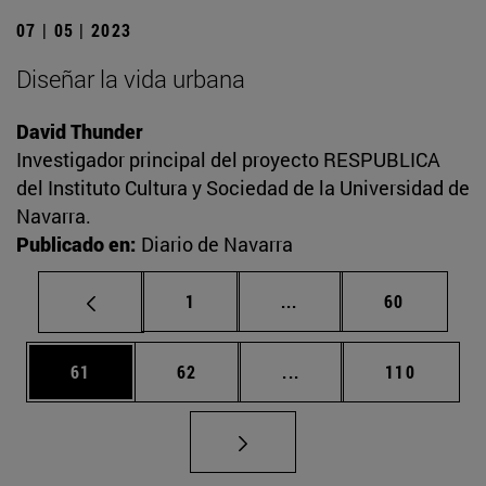
07 | 05 | 2023
Diseñar la vida urbana
David Thunder
Investigador principal del proyecto RESPUBLICA
del Instituto Cultura y Sociedad de la Universidad de
Navarra.
Publicado en:
Diario de Navarra
Página
Páginas intermedias Us
Página
1
...
60
Página
Página
Páginas intermedias U
Página
61
62
...
110