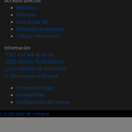
Accesos directos
(abre en nueva ventana)
Biblioteca
(abre en nueva ventana)
Mi correo
(abre en nueva ventana)
Aula virtual ADI
(abre en nueva ventana)
Búsqueda de personas
(abre en nueva ventana)
Trabaja con nosotros
Información
TFNO +34 948 42 56 00
¿QUÉ GRADO TE INTERESA?
¿QUÉ MÁSTER TE INTERESA?
© Universidad de Navarra
Información legal
Accesibilidad
Configuración de cookies
Localizador de campus