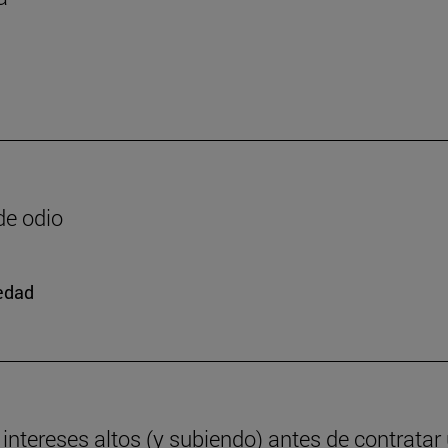
de odio
iedad
ntereses altos (y subiendo) antes de contratar