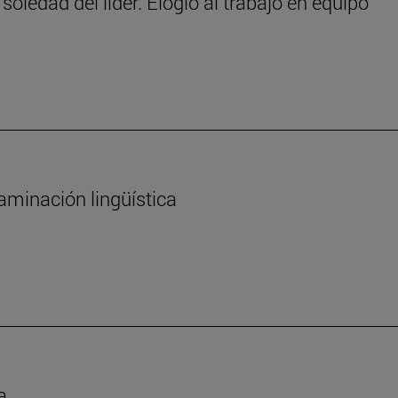
 soledad del líder. Elogio al trabajo en equipo
aminación lingüística
a