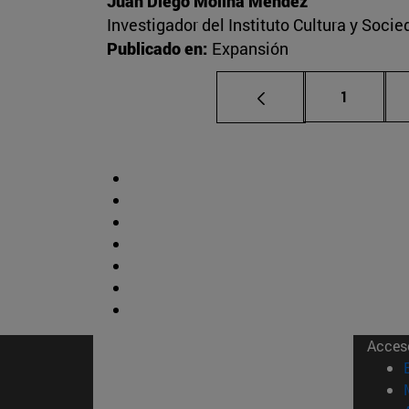
Juan Diego Molina Méndez
Investigador del Instituto Cultura y Soci
Publicado en:
Expansión
Página
1
Acces