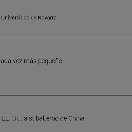
a Universidad de Navarra
s
o cada vez más pequeño
e EE. UU. a subalterno de China