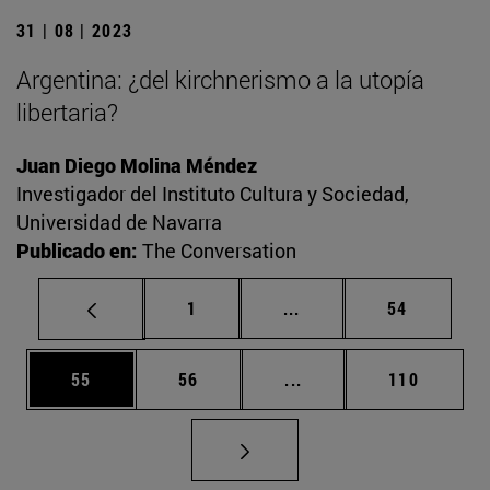
31 | 08 | 2023
Argentina: ¿del kirchnerismo a la utopía
libertaria?
Juan Diego Molina Méndez
Investigador del Instituto Cultura y Sociedad,
Universidad de Navarra
Publicado en:
The Conversation
Página
Páginas intermedias Us
Página
1
...
54
Página
Página
Páginas intermedias U
Página
55
56
...
110