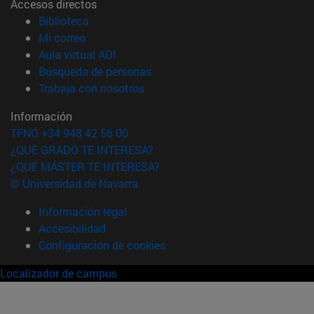
Accesos directos
(abre en nueva ventana)
Biblioteca
(abre en nueva ventana)
Mi correo
(abre en nueva ventana)
Aula virtual ADI
(abre en nueva ventana)
Búsqueda de personas
(abre en nueva ventana)
Trabaja con nosotros
Información
TFNO +34 948 42 56 00
¿QUÉ GRADO TE INTERESA?
¿QUÉ MÁSTER TE INTERESA?
© Universidad de Navarra
Información legal
Accesibilidad
Configuración de cookies
Localizador de campus