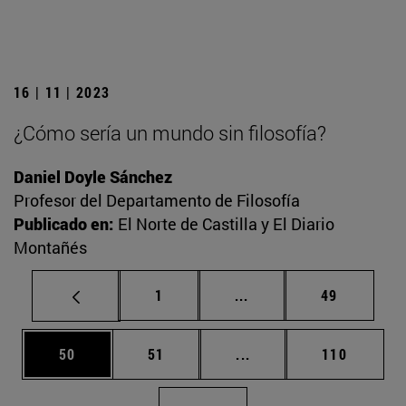
16 | 11 | 2023
¿Cómo sería un mundo sin filosofía?
Daniel Doyle Sánchez
Profesor del Departamento de Filosofía
Publicado en:
El Norte de Castilla y El Diario
Montañés
Página
Páginas intermedias Us
Página
1
...
49
Página
Página
Páginas intermedias U
Página
50
51
...
110