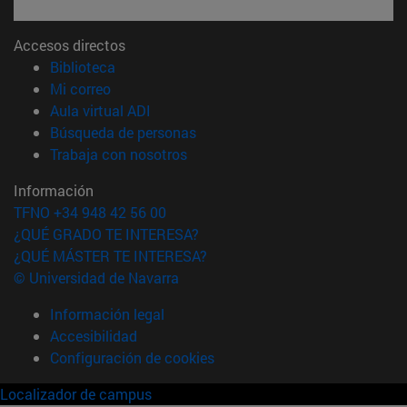
Accesos directos
(abre en nueva ventana)
Biblioteca
(abre en nueva ventana)
Mi correo
(abre en nueva ventana)
Aula virtual ADI
(abre en nueva ventana)
Búsqueda de personas
(abre en nueva ventana)
Trabaja con nosotros
Información
TFNO +34 948 42 56 00
¿QUÉ GRADO TE INTERESA?
¿QUÉ MÁSTER TE INTERESA?
© Universidad de Navarra
Información legal
Accesibilidad
Configuración de cookies
Localizador de campus