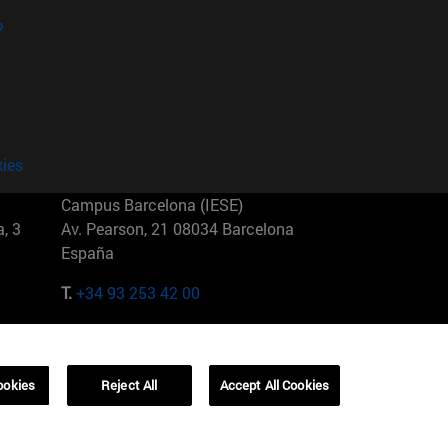
?
kies
Campus Barcelona (IESE)
, 3
Av. Pearson, 21 08034 Barcelona
España
T.
+34 93 253 42 00
Campus Sao Paulo (IESE)
5
Rua Martiniano de Carvalho, 573
01321001 Bela Vista Brasil
ookies
Reject All
Accept All Cookies
T.
+55 11 3177-8300