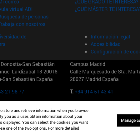
(abre en nueva ventana)
Mi correo
¿QUÉ GRADO TE INTERESA?
(abre en nueva ventana)
Aula virtual ADI
¿QUÉ MÁSTER TE INTERESA
(abre en nueva ventana)
Búsqueda de personas
(abre en nueva ventana)
Trabaja con nosotros
versidad de
Información legal
rra
Accesibilidad
Configuración de coo
Donostia-San Sebastián
Campus Madrid
anuel Lardizabal 13 20018
Calle Marquesado de Sta. Marta
a-San Sebastián España
28027 Madrid España
43 21 98 77
T.
+34 914 51 43 41
Nueva York (IESE)
Campus Munich (IESE)
to store and retrieve information when you browse.
7th St 10019-2201 Nueva York
Maria-Theresia-Straße 15 8167
fy you as a user, obtain information about your
Múnich Alemania
Manage c
is displayed. You can select the cookies you want
oose one of the two options. For more detailed
6 346 8850
T.
+49 89 24209790