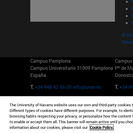
© Uni
Nava
Campus Pamplona
Campus 
Campus Universitario 31009 Pamplona
Pº de M
España
Donosti
T.
+34 948 42 56 00
info@unav.es
T.
+34 9
Campus Madrid (IESE)
Campus 
The University of Navarra website uses our own and third-party cookies 
Camino del Cerro Águila 3 28023
165 W 5
Different types of cookies have different purposes. For example, to identi
Madrid España
EE.UU
browsing habits respecting your privacy, or personalize how the content 
to enable or accept them all. This banner will remain active until you ch
T.
+34 912 11 30 00
T.
+1 64
information about our cookies, please visit our
Cookie Policy.