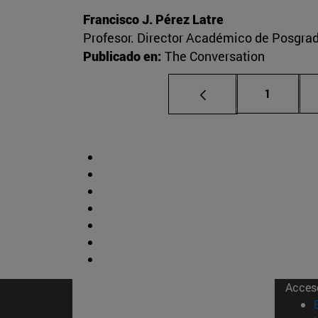
Francisco J. Pérez Latre
Profesor. Director Académico de Posgra
Publicado en:
The Conversation
Página
1
Acces