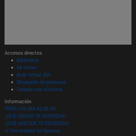
Accesos directos
(abre en nueva ventana)
Biblioteca
(abre en nueva ventana)
Mi correo
(abre en nueva ventana)
Aula virtual ADI
(abre en nueva ventana)
Búsqueda de personas
(abre en nueva ventana)
Trabaja con nosotros
Información
TFNO +34 948 42 56 00
¿QUÉ GRADO TE INTERESA?
¿QUÉ MÁSTER TE INTERESA?
© Universidad de Navarra