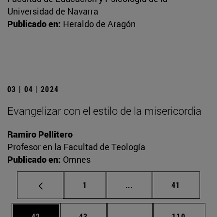
Universidad de Navarra
Publicado en:
Heraldo de Aragón
03 | 04 | 2024
Evangelizar con el estilo de la misericordia
Ramiro Pellitero
Profesor en la Facultad de Teología
Publicado en:
Omnes
Página
Páginas intermedias Us
Página
1
...
41
Página
Página
Páginas intermedias U
Página
42
43
...
110