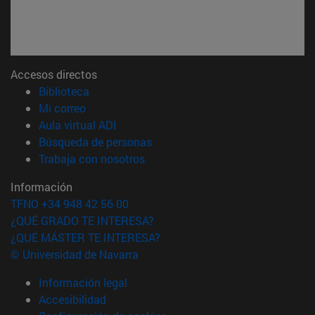
Accesos directos
(abre en nueva ventana)
Biblioteca
(abre en nueva ventana)
Mi correo
(abre en nueva ventana)
Aula virtual ADI
(abre en nueva ventana)
Búsqueda de personas
(abre en nueva ventana)
Trabaja con nosotros
Información
TFNO +34 948 42 56 00
¿QUÉ GRADO TE INTERESA?
¿QUÉ MÁSTER TE INTERESA?
© Universidad de Navarra
Información legal
Accesibilidad