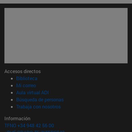
Accesos directos
(abre en nueva ventana)
Biblioteca
(abre en nueva ventana)
Mi correo
(abre en nueva ventana)
Aula virtual ADI
(abre en nueva ventana)
Búsqueda de personas
(abre en nueva ventana)
Trabaja con nosotros
Información
TFNO +34 948 42 56 00