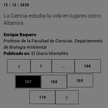
12 | 12 | 2020
La Ciencia estudia la vida en lugares como
Altamira
Enrique Baquero
Profesor de la Facultad de Ciencias. Departamento
de Biología Ambiental
Publicado en:
El Diario Montañés
Página
Páginas intermedias Us
Página
1
...
106
Página
109
Página
Página
107
108
Página
110