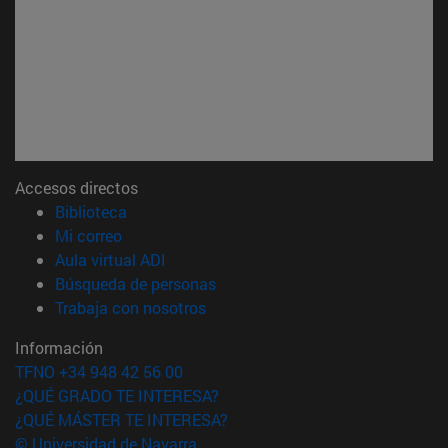
Accesos directos
(abre en nueva ventana)
Biblioteca
(abre en nueva ventana)
Mi correo
(abre en nueva ventana)
Aula virtual ADI
(abre en nueva ventana)
Búsqueda de personas
(abre en nueva ventana)
Trabaja con nosotros
Información
TFNO +34 948 42 56 00
¿QUÉ GRADO TE INTERESA?
¿QUÉ MÁSTER TE INTERESA?
© Universidad de Navarra