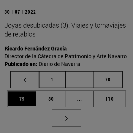
30 | 07 | 2022
Joyas desubicadas (3). Viajes y tornaviajes
de retablos
Ricardo Fernández Gracia
Director de la Cátedra de Patrimonio y Arte Navarro
Publicado en:
Diario de Navarra
Página
Páginas intermedias Us
Página
1
...
78
Página
Página
Páginas intermedias U
Página
79
80
...
110