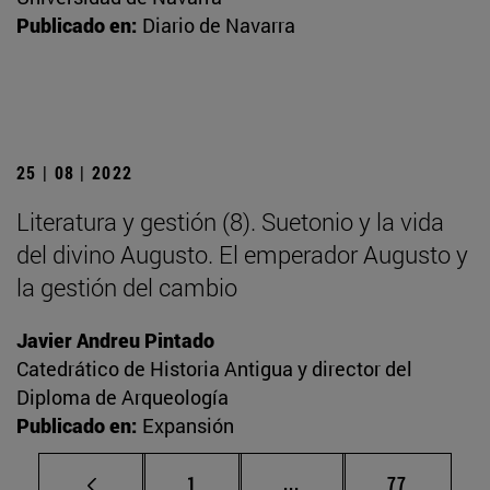
Publicado en:
Diario de Navarra
25 | 08 | 2022
Literatura y gestión (8). Suetonio y la vida
del divino Augusto. El emperador Augusto y
la gestión del cambio
Javier Andreu Pintado
Catedrático de Historia Antigua y director del
Diploma de Arqueología
Publicado en:
Expansión
Página
Páginas intermedias Us
Página
1
...
77