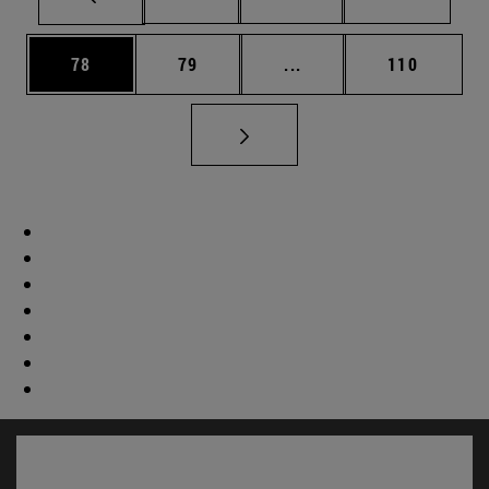
Página
Página
Páginas intermedias U
Página
78
79
...
110