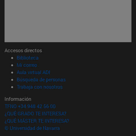
Accesos directos
(abre en nueva ventana)
Biblioteca
(abre en nueva ventana)
Mi correo
(abre en nueva ventana)
Aula virtual ADI
(abre en nueva ventana)
Búsqueda de personas
(abre en nueva ventana)
Trabaja con nosotros
Información
TFNO +34 948 42 56 00
¿QUÉ GRADO TE INTERESA?
¿QUÉ MÁSTER TE INTERESA?
© Universidad de Navarra