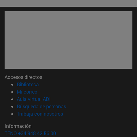
Accesos directos
(abre en nueva ventana)
Biblioteca
(abre en nueva ventana)
Mi correo
(abre en nueva ventana)
Aula virtual ADI
(abre en nueva ventana)
Búsqueda de personas
(abre en nueva ventana)
Trabaja con nosotros
Información
TFNO +34 948 42 56 00