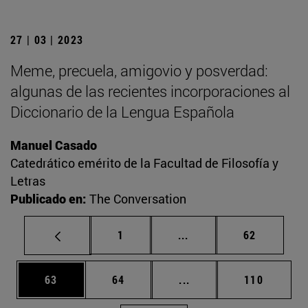
27 | 03 | 2023
Meme, precuela, amigovio y posverdad:
algunas de las recientes incorporaciones al
Diccionario de la Lengua Española
Manuel Casado
Catedrático emérito de la Facultad de Filosofía y
Letras
Publicado en:
The Conversation
Página
Páginas intermedias Us
Página
1
...
62
Página
Página
Páginas intermedias U
Página
63
64
...
110