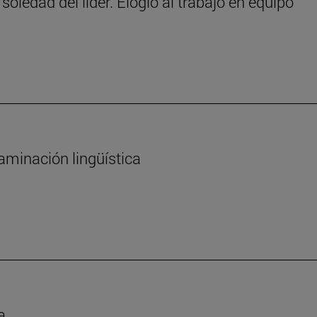
 soledad del líder. Elogio al trabajo en equipo
aminación lingüística
a