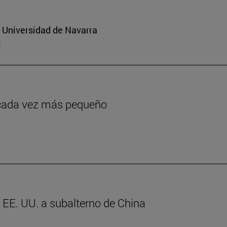
a Universidad de Navarra
s
o cada vez más pequeño
e EE. UU. a subalterno de China