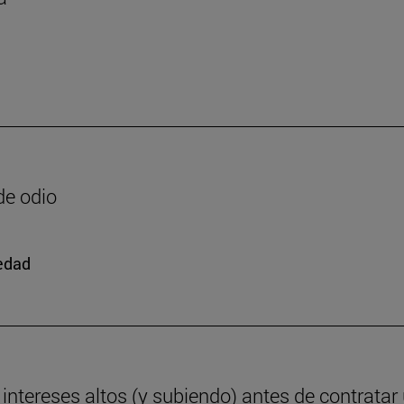
de odio
iedad
ntereses altos (y subiendo) antes de contratar