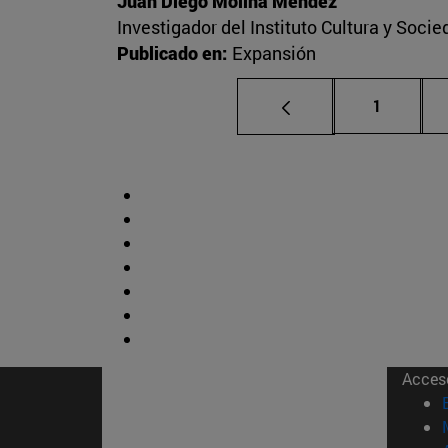
Juan Diego Molina Méndez
Investigador del Instituto Cultura y Soci
Publicado en:
Expansión
Página
1
Acces