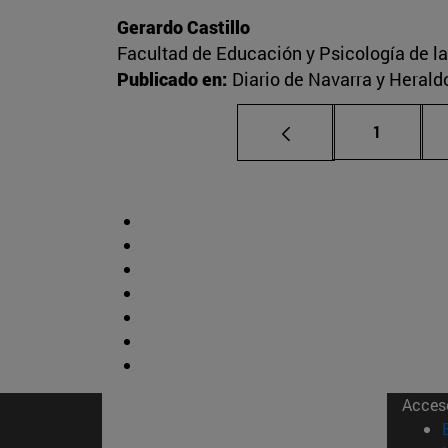
Gerardo Castillo
Facultad de Educación y Psicología de l
Publicado en:
Diario de Navarra y Herald
Página
1
Acces