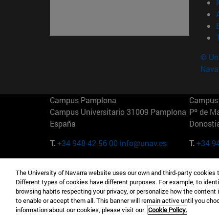
© Uni
Nava
Campus Pamplona
Campus 
Campus Universitario 31009 Pamplona
Pº de M
España
Donosti
T.
+34 948 42 56 00
info@unav.es
T.
+34 9
Campus Madrid (IESE)
Campus 
The University of Navarra website uses our own and third-party cookies 
Camino del Cerro Águila 3 28023
165 W 5
Different types of cookies have different purposes. For example, to identi
Madrid España
EE.UU
browsing habits respecting your privacy, or personalize how the content 
to enable or accept them all. This banner will remain active until you ch
T.
+34 912 11 30 00
T.
+1 64
information about our cookies, please visit our
Cookie Policy.