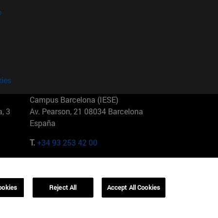
?
kies
Campus Barcelona (IESE)
, 3
Av. Pearson, 21 08034 Barcelona
España
T.
+34 93 253 42 00
Campus Sao Paulo (IESE)
5
Rua Martiniano de Carvalho, 573
01321001 Bela Vista Brasil
ookies
Reject All
Accept All Cookies
T.
+55 11 3177-8300