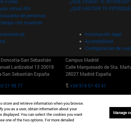
(abre en nueva ventana)
Mi correo
¿QUÉ GRADO TE INTERESA?
(abre en nueva ventana)
Aula virtual ADI
¿QUÉ MÁSTER TE INTERESA
(abre en nueva ventana)
Búsqueda de personas
(abre en nueva ventana)
Trabaja con nosotros
versidad de
Información legal
rra
Accesibilidad
Configuración de coo
Donostia-San Sebastián
Campus Madrid
anuel Lardizabal 13 20018
Calle Marquesado de Sta. Marta
a-San Sebastián España
28027 Madrid España
43 21 98 77
T.
+34 914 51 43 41
Nueva York (IESE)
Campus Munich (IESE)
to store and retrieve information when you browse.
7th St 10019-2201 Nueva York
Maria-Theresia-Straße 15 8167
fy you as a user, obtain information about your
Múnich Alemania
Manage c
is displayed. You can select the cookies you want
oose one of the two options. For more detailed
6 346 8850
T.
+49 89 24209790