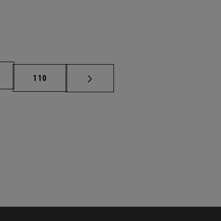
na
Página
110