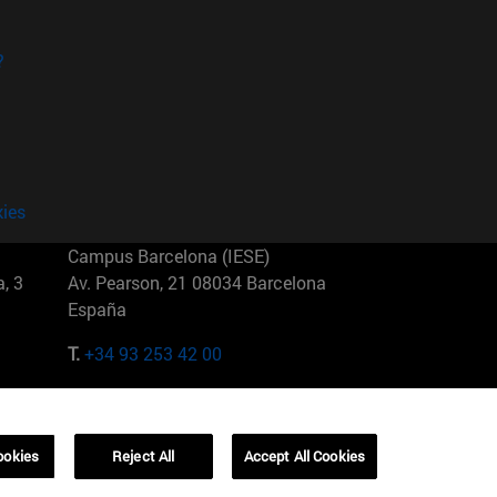
?
kies
Campus Barcelona (IESE)
, 3
Av. Pearson, 21 08034 Barcelona
España
T.
+34 93 253 42 00
Campus Sao Paulo (IESE)
5
Rua Martiniano de Carvalho, 573
01321001 Bela Vista Brasil
ookies
Reject All
Accept All Cookies
T.
+55 11 3177-8300