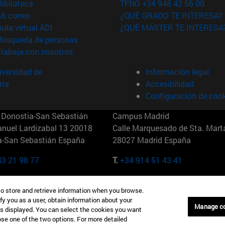
(abre en nueva ventana)
Biblioteca
TFNO +34 948 42 56 00
(abre en nueva ventana)
Mi correo
¿QUÉ GRADO TE INTERESA?
(abre en nueva ventana)
Aula virtual ADI
¿QUÉ MÁSTER TE INTERESA
(abre en nueva ventana)
Búsqueda de personas
(abre en nueva ventana)
Trabaja con nosotros
versidad de
Información legal
rra
Accesibilidad
Configuración de coo
Donostia-San Sebastián
Campus Madrid
anuel Lardizabal 13 20018
Calle Marquesado de Sta. Marta
a-San Sebastián España
28027 Madrid España
43 21 98 77
T.
+34 914 51 43 41
Nueva York (IESE)
Campus Munich (IESE)
to store and retrieve information when you browse.
7th St 10019-2201 Nueva York
Maria-Theresia-Straße 15 8167
fy you as a user, obtain information about your
Múnich Alemania
Manage c
is displayed. You can select the cookies you want
oose one of the two options. For more detailed
6 346 8850
T.
+49 89 24209790