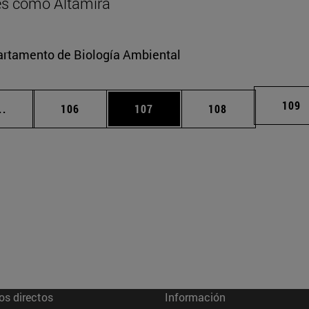
res como Altamira
partamento de Biología Ambiental
Pági
109
Páginas intermedias Use TAB para desplazarse.
Página
Página
Página
..
106
107
108
os directos
Información