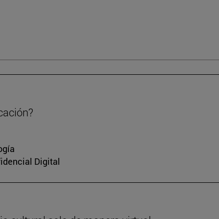
cación?
ogía
idencial Digital