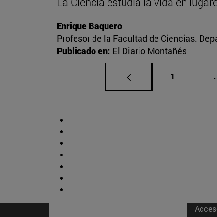
La Ciencia estudia la vida en luga
Enrique Baquero
Profesor de la Facultad de Ciencias. De
Publicado en:
El Diario Montañés
Página
1
.
Acces