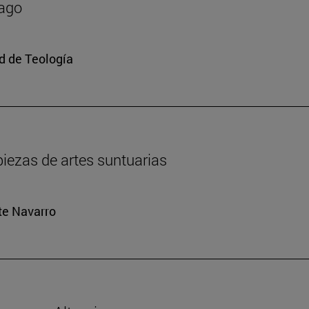
mago
ad de Teología
iezas de artes suntuarias
rte Navarro