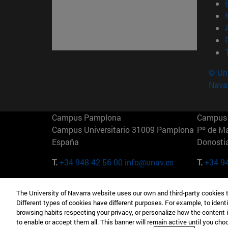
© Uni
Nava
Campus Pamplona
Campus 
Campus Universitario 31009 Pamplona
Pº de M
España
Donosti
T.
+34 948 42 56 00
info@unav.es
T.
+34 9
Campus Madrid (IESE)
Campus 
The University of Navarra website uses our own and third-party cookies 
Camino del Cerro Águila 3 28023
165 W 5
Different types of cookies have different purposes. For example, to identi
Madrid España
EE.UU
browsing habits respecting your privacy, or personalize how the content 
to enable or accept them all. This banner will remain active until you ch
T.
+34 912 11 30 00
T.
+1 64