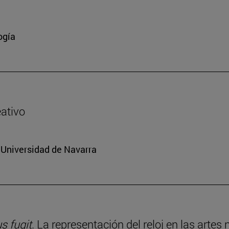
ogía
eativo
a Universidad de Navarra
 fugit
. La representación del reloj en las artes