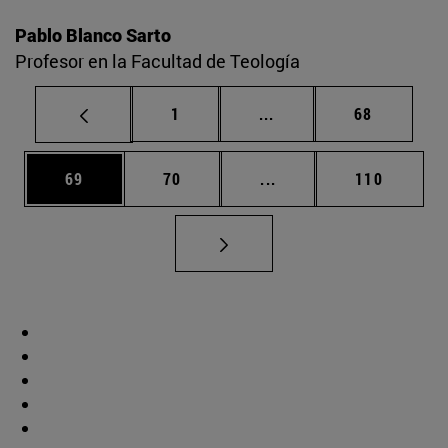
Pablo Blanco Sarto
Profesor en la Facultad de Teología
Página
Páginas intermedias Us
Página
1
...
68
Página
Página
Páginas intermedias U
Página
69
70
...
110