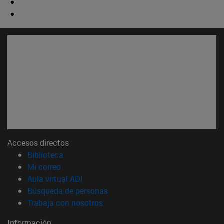
Accesos directos
(abre en nueva ventana)
Biblioteca
(abre en nueva ventana)
Mi correo
(abre en nueva ventana)
Aula virtual ADI
(abre en nueva ventana)
Búsqueda de personas
(abre en nueva ventana)
Trabaja con nosotros
Información