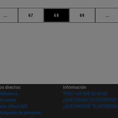
Páginas intermedias Use TAB para desplazarse.
Página
Página
Página
Pági
...
67
68
69
...
os directos
Información
(abre en nueva ventana)
Biblioteca
TFNO +34 948 42 56 00
(abre en nueva ventana)
Mi correo
¿QUÉ GRADO TE INTERESA?
(abre en nueva ventana)
Aula virtual ADI
¿QUÉ MÁSTER TE INTERESA
(abre en nueva ventana)
Búsqueda de personas