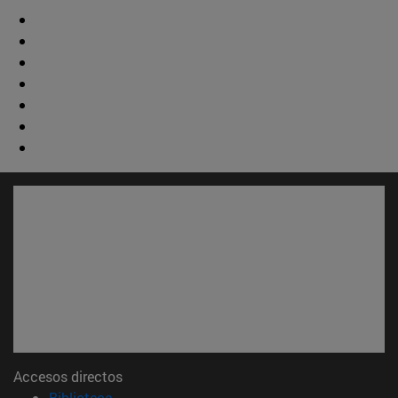
Accesos directos
(abre en nueva ventana)
Biblioteca