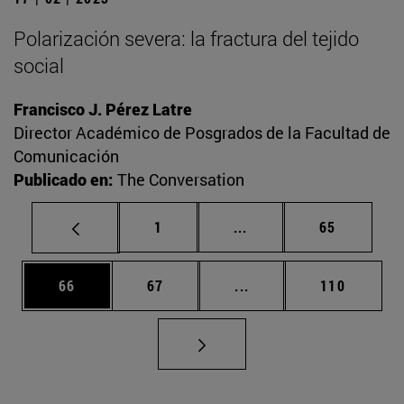
Polarización severa: la fractura del tejido
social
Francisco J. Pérez Latre
Director Académico de Posgrados de la Facultad de
Comunicación
Publicado en:
The Conversation
Página
Páginas intermedias Us
Página
1
...
65
Página
Página
Páginas intermedias U
Página
66
67
...
110