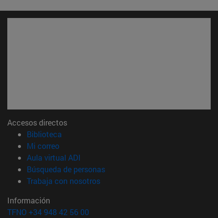
Accesos directos
(abre en nueva ventana)
Biblioteca
(abre en nueva ventana)
Mi correo
(abre en nueva ventana)
Aula virtual ADI
(abre en nueva ventana)
Búsqueda de personas
(abre en nueva ventana)
Trabaja con nosotros
Información
TFNO +34 948 42 56 00