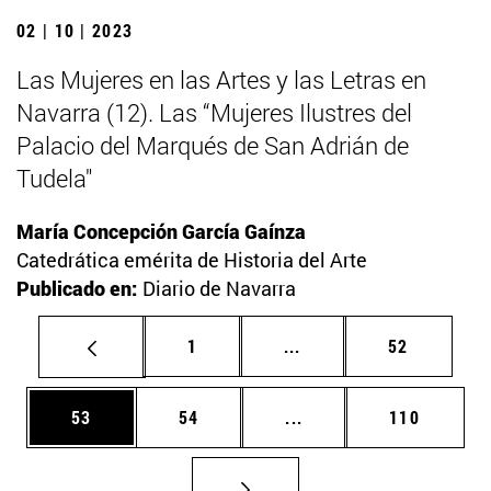
02 | 10 | 2023
Las Mujeres en las Artes y las Letras en
Navarra (12). Las “Mujeres Ilustres del
Palacio del Marqués de San Adrián de
Tudela"
María Concepción García Gaínza
Catedrática emérita de Historia del Arte
Publicado en:
Diario de Navarra
Página
Páginas intermedias Us
Página
1
...
52
Página
Página
Páginas intermedias U
Página
53
54
...
110