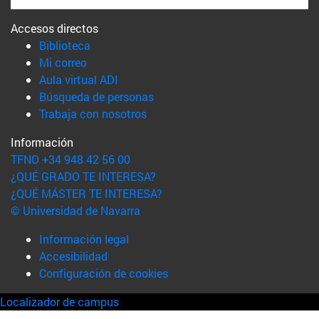
Accesos directos
(abre en nueva ventana)
Biblioteca
(abre en nueva ventana)
Mi correo
(abre en nueva ventana)
Aula virtual ADI
(abre en nueva ventana)
Búsqueda de personas
(abre en nueva ventana)
Trabaja con nosotros
Información
TFNO +34 948 42 56 00
¿QUÉ GRADO TE INTERESA?
¿QUÉ MÁSTER TE INTERESA?
© Universidad de Navarra
Información legal
Accesibilidad
Configuración de cookies
Localizador de campus