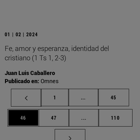
01 | 02 | 2024
Fe, amor y esperanza, identidad del
cristiano (1 Ts 1, 2-3)
Juan Luis Caballero
Publicado en:
Omnes
Página
Páginas intermedias Us
Página
1
...
45
Página
Página
Páginas intermedias U
Página
46
47
...
110