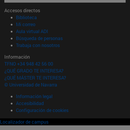
Accesos directos
(abre en nueva ventana)
Biblioteca
(abre en nueva ventana)
Mi correo
(abre en nueva ventana)
Aula virtual ADI
(abre en nueva ventana)
Búsqueda de personas
(abre en nueva ventana)
Trabaja con nosotros
Información
TFNO +34 948 42 56 00
¿QUÉ GRADO TE INTERESA?
¿QUÉ MÁSTER TE INTERESA?
© Universidad de Navarra
Información legal
Accesibilidad
Configuración de cookies
Localizador de campus