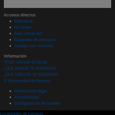
Accesos directos
(abre en nueva ventana)
Biblioteca
(abre en nueva ventana)
Mi correo
(abre en nueva ventana)
Aula virtual ADI
(abre en nueva ventana)
Búsqueda de personas
(abre en nueva ventana)
Trabaja con nosotros
Información
TFNO +34 948 42 56 00
¿QUÉ GRADO TE INTERESA?
¿QUÉ MÁSTER TE INTERESA?
© Universidad de Navarra
Información legal
Accesibilidad
Configuración de cookies
Localizador de campus