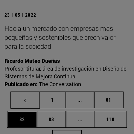
23 | 05 | 2022
Hacia un mercado con empresas más
pequeñas y sostenibles que creen valor
para la sociedad
Ricardo Mateo Dueñas
Profesor titular, área de investigación en Diseño de
Sistemas de Mejora Continua
Publicado en:
The Conversation
Página
Páginas intermedias Us
Página
1
...
81
Página
Página
Páginas intermedias U
Página
82
83
...
110