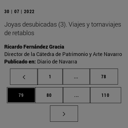
30 | 07 | 2022
Joyas desubicadas (3). Viajes y tornaviajes
de retablos
Ricardo Fernández Gracia
Director de la Cátedra de Patrimonio y Arte Navarro
Publicado en:
Diario de Navarra
Página
Páginas intermedias Us
Página
1
...
78
Página
Página
Páginas intermedias U
Página
79
80
...
110