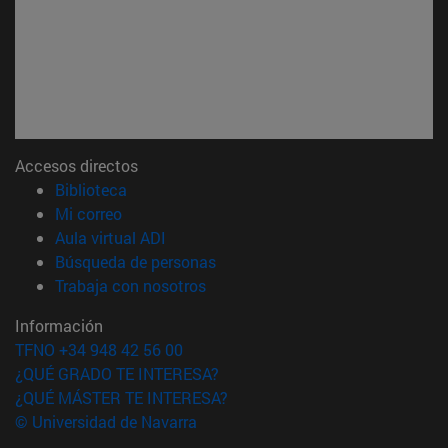
Accesos directos
(abre en nueva ventana)
Biblioteca
(abre en nueva ventana)
Mi correo
(abre en nueva ventana)
Aula virtual ADI
(abre en nueva ventana)
Búsqueda de personas
(abre en nueva ventana)
Trabaja con nosotros
Información
TFNO +34 948 42 56 00
¿QUÉ GRADO TE INTERESA?
¿QUÉ MÁSTER TE INTERESA?
© Universidad de Navarra