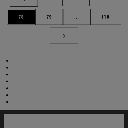
Página
Página
Páginas intermedias U
Página
78
79
...
110