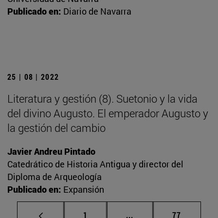
Publicado en:
Diario de Navarra
25 | 08 | 2022
Literatura y gestión (8). Suetonio y la vida
del divino Augusto. El emperador Augusto y
la gestión del cambio
Javier Andreu Pintado
Catedrático de Historia Antigua y director del
Diploma de Arqueología
Publicado en:
Expansión
Página
Páginas intermedias Us
Página
1
...
77