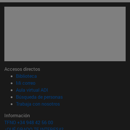
Accesos directos
(abre en nueva ventana)
Biblioteca
(abre en nueva ventana)
Mi correo
(abre en nueva ventana)
Aula virtual ADI
(abre en nueva ventana)
Búsqueda de personas
(abre en nueva ventana)
Trabaja con nosotros
Información
TFNO +34 948 42 56 00
¿QUÉ GRADO TE INTERESA?