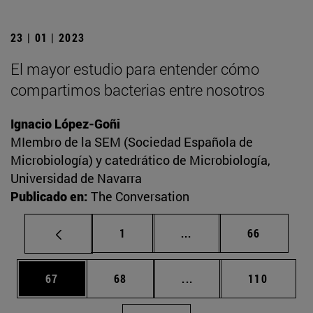
23 | 01 | 2023
El mayor estudio para entender cómo
compartimos bacterias entre nosotros
Ignacio López-Goñi
MIembro de la SEM (Sociedad Española de
Microbiología) y catedrático de Microbiología,
Universidad de Navarra
Publicado en:
The Conversation
Página
Páginas intermedias Us
Página
1
...
66
Página
Página
Páginas intermedias U
Página
67
68
...
110