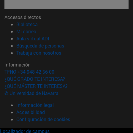
Accesos directos
(abre en nueva ventana)
Biblioteca
(abre en nueva ventana)
Mi correo
(abre en nueva ventana)
Aula virtual ADI
(abre en nueva ventana)
Búsqueda de personas
(abre en nueva ventana)
Trabaja con nosotros
Información
TFNO +34 948 42 56 00
¿QUÉ GRADO TE INTERESA?
¿QUÉ MÁSTER TE INTERESA?
© Universidad de Navarra
Información legal
Accesibilidad
Configuración de cookies
Localizador de campus