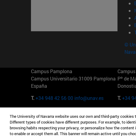
© Uni
Nava
Campus Pamplona
Campus 
Campus Universitario 31009 Pamplona
Pº de M
España
Donosti
T.
+34 948 42 56 00
info@unav.es
T.
+34 9
Campus Madrid (IESE)
Campus 
The University of Navarra website uses our own and third-party cookies 
Camino del Cerro Águila 3 28023
165 W 5
Different types of cookies have different purposes. For example, to identi
Madrid España
EE.UU
browsing habits respecting your privacy, or personalize how the content 
to enable or accept them all. This banner will remain active until you ch