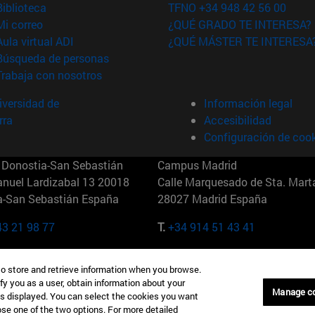
(abre en nueva ventana)
Biblioteca
TFNO +34 948 42 56 00
(abre en nueva ventana)
Mi correo
¿QUÉ GRADO TE INTERESA?
(abre en nueva ventana)
Aula virtual ADI
¿QUÉ MÁSTER TE INTERESA
(abre en nueva ventana)
Búsqueda de personas
(abre en nueva ventana)
Trabaja con nosotros
versidad de
Información legal
rra
Accesibilidad
Configuración de coo
Donostia-San Sebastián
Campus Madrid
anuel Lardizabal 13 20018
Calle Marquesado de Sta. Marta
a-San Sebastián España
28027 Madrid España
43 21 98 77
T.
+34 914 51 43 41
Nueva York (IESE)
Campus Munich (IESE)
to store and retrieve information when you browse.
7th St 10019-2201 Nueva York
Maria-Theresia-Straße 15 8167
fy you as a user, obtain information about your
Múnich Alemania
Manage c
is displayed. You can select the cookies you want
oose one of the two options. For more detailed