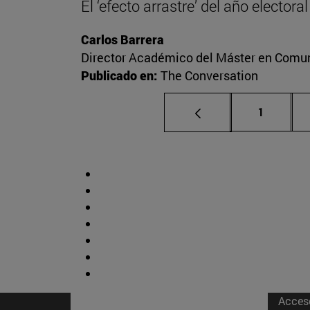
El ‘efecto arrastre’ del año elector
Carlos Barrera
Director Académico del Máster en Comuni
Publicado en:
The Conversation
Página
1
Acces