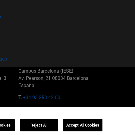
?
kies
Campus Barcelona (IESE)
, 3
Av. Pearson, 21 08034 Barcelona
España
T.
+34 93 253 42 00
Campus Sao Paulo (IESE)
5
Rua Martiniano de Carvalho, 573
01321001 Bela Vista Brasil
ookies
Reject All
Accept All Cookies