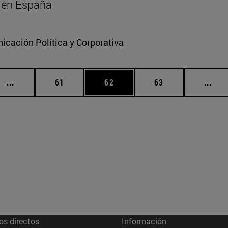
al en España
cación Política y Corporativa
Páginas intermedias Use TAB para desplazarse.
Página
Página
Página
Pági
...
61
62
63
...
os directos
Información