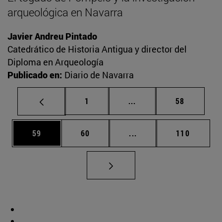
arqueológica en Navarra
Javier Andreu Pintado
Catedrático de Historia Antigua y director del
Diploma en Arqueología
Publicado en:
Diario de Navarra
Página
Páginas intermedias Us
Página
1
...
58
Página
Página
Páginas intermedias U
Página
59
60
...
110