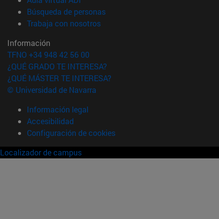
(abre en nueva ventana)
Búsqueda de personas
(abre en nueva ventana)
Trabaja con nosotros
Información
TFNO +34 948 42 56 00
¿QUÉ GRADO TE INTERESA?
¿QUÉ MÁSTER TE INTERESA?
© Universidad de Navarra
Información legal
Accesibilidad
Configuración de cookies
Localizador de campus