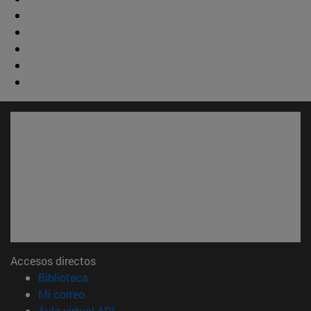
Accesos directos
(abre en nueva ventana)
Biblioteca
(abre en nueva ventana)
Mi correo
(abre en nueva ventana)
Aula virtual ADI