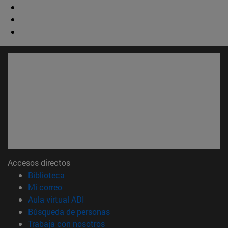
Accesos directos
(abre en nueva ventana)
Biblioteca
(abre en nueva ventana)
Mi correo
(abre en nueva ventana)
Aula virtual ADI
(abre en nueva ventana)
Búsqueda de personas
(abre en nueva ventana)
Trabaja con nosotros