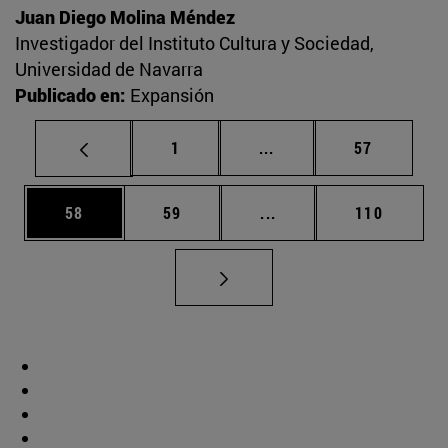
Juan Diego Molina Méndez
Investigador del Instituto Cultura y Sociedad,
Universidad de Navarra
Publicado en:
Expansión
Página
Páginas intermedias Us
Página
1
...
57
Página
Página
Páginas intermedias U
Página
58
59
...
110