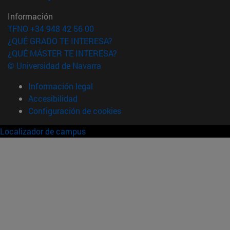
Información
TFNO +34 948 42 56 00
¿QUÉ GRADO TE INTERESA?
¿QUÉ MÁSTER TE INTERESA?
© Universidad de Navarra
Información legal
Accesibilidad
Configuración de cookies
Localizador de campus