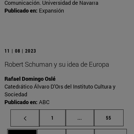
Comunicación. Universidad de Navarra
Publicado en:
Expansión
11 | 08 | 2023
Robert Schuman y su idea de Europa
Rafael Domingo Oslé
Catedrático Álvaro D'Ors del Instituto Cultura y
Sociedad
Publicado en:
ABC
Página
Páginas intermedias Us
Página
1
...
55