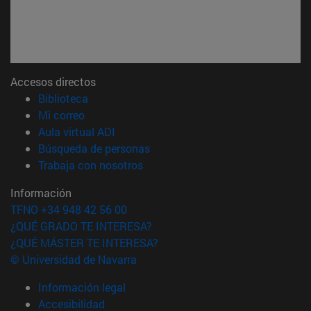
Accesos directos
(abre en nueva ventana)
Biblioteca
(abre en nueva ventana)
Mi correo
(abre en nueva ventana)
Aula virtual ADI
(abre en nueva ventana)
Búsqueda de personas
(abre en nueva ventana)
Trabaja con nosotros
Información
TFNO +34 948 42 56 00
¿QUÉ GRADO TE INTERESA?
¿QUÉ MÁSTER TE INTERESA?
© Universidad de Navarra
Información legal
Accesibilidad