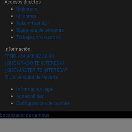
Accesos directos
(abre en nueva ventana)
Biblioteca
(abre en nueva ventana)
Mi correo
(abre en nueva ventana)
Aula virtual ADI
(abre en nueva ventana)
Búsqueda de personas
(abre en nueva ventana)
Trabaja con nosotros
Información
TFNO +34 948 42 56 00
¿QUÉ GRADO TE INTERESA?
¿QUÉ MÁSTER TE INTERESA?
© Universidad de Navarra
Información legal
Accesibilidad
Configuración de cookies
Localizador de campus