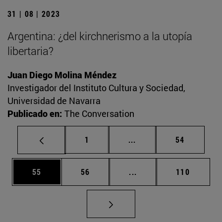
31 | 08 | 2023
Argentina: ¿del kirchnerismo a la utopía
libertaria?
Juan Diego Molina Méndez
Investigador del Instituto Cultura y Sociedad,
Universidad de Navarra
Publicado en:
The Conversation
Página
Páginas intermedias Us
Página
1
...
54
Página
Página
Páginas intermedias U
Página
55
56
...
110