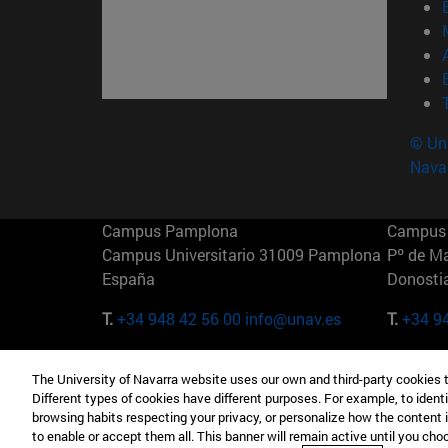
© Uni
Nava
Campus Pamplona
Campus 
Campus Universitario 31009 Pamplona
Pº de M
España
Donosti
T.
+34 948 42 56 00
info@unav.es
T.
+34 9
Campus Madrid (IESE)
Campus 
The University of Navarra website uses our own and third-party cookies 
Camino del Cerro Águila 3 28023
165 W 5
Different types of cookies have different purposes. For example, to identi
Madrid España
EE.UU
browsing habits respecting your privacy, or personalize how the content 
to enable or accept them all. This banner will remain active until you ch
T.
+34 912 11 30 00
T.
+1 64