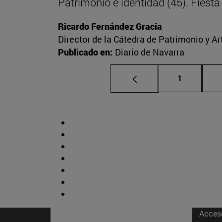
Patrimonio e identidad (45). Fies
Ricardo Fernández Gracia
Director de la Cátedra de Patrimonio y A
Publicado en:
Diario de Navarra
Página
1
Acces