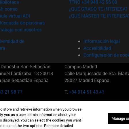
(abre en nueva ventana)
Biblioteca
TFNO +34 948 42 56 00
(abre en nueva ventana)
Mi correo
¿QUÉ GRADO TE INTERESA?
(abre en nueva ventana)
Aula virtual ADI
¿QUÉ MÁSTER TE INTERESA
(abre en nueva ventana)
Búsqueda de personas
(abre en nueva ventana)
Trabaja con nosotros
versidad de
Información legal
rra
Accesibilidad
Configuración de coo
Donostia-San Sebastián
Campus Madrid
anuel Lardizabal 13 20018
Calle Marquesado de Sta. Marta
a-San Sebastián España
28027 Madrid España
43 21 98 77
T.
+34 914 51 43 41
Nueva York (IESE)
Campus Munich (IESE)
to store and retrieve information when you browse.
7th St 10019-2201 Nueva York
Maria-Theresia-Straße 15 8167
fy you as a user, obtain information about your
Múnich Alemania
Manage c
is displayed. You can select the cookies you want
oose one of the two options. For more detailed
6 346 8850
T.
+49 89 24209790