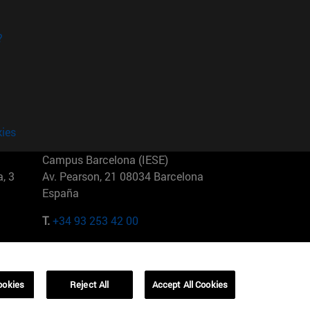
?
kies
Campus Barcelona (IESE)
, 3
Av. Pearson, 21 08034 Barcelona
España
T.
+34 93 253 42 00
Campus Sao Paulo (IESE)
5
Rua Martiniano de Carvalho, 573
01321001 Bela Vista Brasil
ookies
Reject All
Accept All Cookies
T.
+55 11 3177-8300