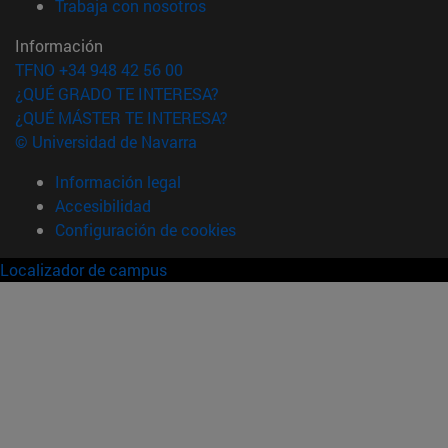
(abre en nueva ventana)
Trabaja con nosotros
Información
TFNO +34 948 42 56 00
¿QUÉ GRADO TE INTERESA?
¿QUÉ MÁSTER TE INTERESA?
© Universidad de Navarra
Información legal
Accesibilidad
Configuración de cookies
Localizador de campus