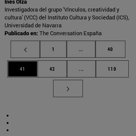
Inés Olza
Investigadora del grupo 'Vínculos, creatividad y
cultura' (VCC) del Instituto Cultura y Sociedad (ICS),
Universidad de Navarra
Publicado en:
The Conversation España
Página
Páginas intermedias Us
Página
1
...
40
Página
Página
Páginas intermedias U
Página
41
42
...
110