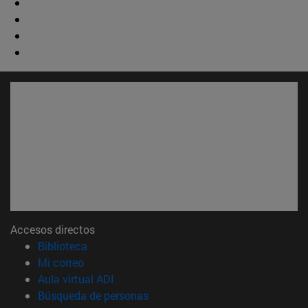
Accesos directos
(abre en nueva ventana)
Biblioteca
(abre en nueva ventana)
Mi correo
(abre en nueva ventana)
Aula virtual ADI
(abre en nueva ventana)
Búsqueda de personas