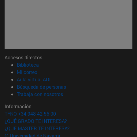
Accesos directos
(abre en nueva ventana)
Biblioteca
(abre en nueva ventana)
Mi correo
(abre en nueva ventana)
Aula virtual ADI
(abre en nueva ventana)
Búsqueda de personas
(abre en nueva ventana)
Trabaja con nosotros
Información
TFNO +34 948 42 56 00
¿QUÉ GRADO TE INTERESA?
¿QUÉ MÁSTER TE INTERESA?
© Universidad de Navarra