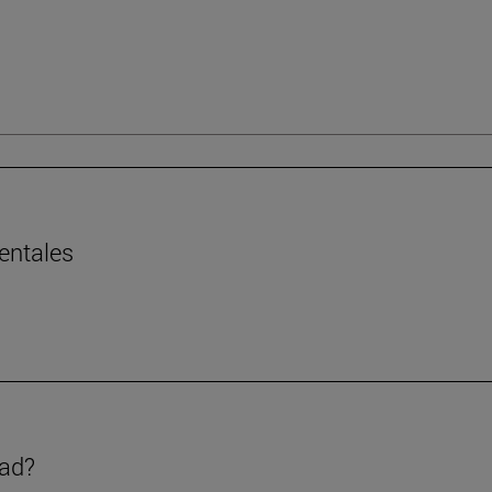
entales
dad?