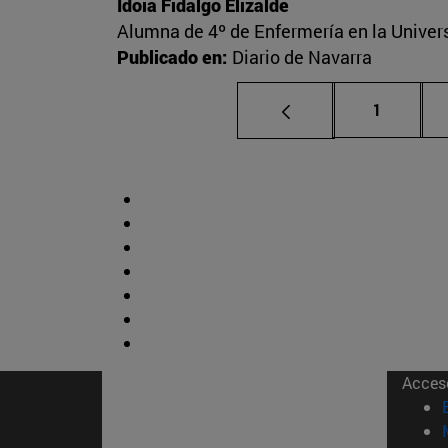
Idoia Fidalgo Elizalde
Alumna de 4º de Enfermería en la Univer
Publicado en:
Diario de Navarra
Página
1
Acces