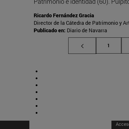
Patrimonio e identidad (60). Púlpitos
Ricardo Fernández Gracia
Director de la Cátedra de Patrimonio y A
Publicado en:
Diario de Navarra
Página
1
Acces