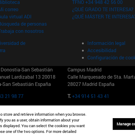
(abre en nueva ventana)
Biblioteca
TFNO +34 948 42 56 00
(abre en nueva ventana)
Mi correo
¿QUÉ GRADO TE INTERESA?
(abre en nueva ventana)
Aula virtual ADI
¿QUÉ MÁSTER TE INTERESA
(abre en nueva ventana)
Búsqueda de personas
(abre en nueva ventana)
Trabaja con nosotros
versidad de
Información legal
rra
Accesibilidad
Configuración de coo
Donostia-San Sebastián
Campus Madrid
anuel Lardizabal 13 20018
Calle Marquesado de Sta. Marta
a-San Sebastián España
28027 Madrid España
43 21 98 77
T.
+34 914 51 43 41
Nueva York (IESE)
Campus Munich (IESE)
to store and retrieve information when you browse.
7th St 10019-2201 Nueva York
Maria-Theresia-Straße 15 8167
fy you as a user, obtain information about your
Múnich Alemania
Manage c
is displayed. You can select the cookies you want
oose one of the two options. For more detailed
6 346 8850
T.
+49 89 24209790