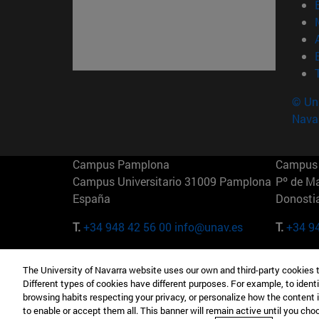
© Uni
Nava
Campus Pamplona
Campus 
Campus Universitario 31009 Pamplona
Pº de M
España
Donosti
T.
+34 948 42 56 00
info@unav.es
T.
+34 9
Campus Madrid (IESE)
Campus 
The University of Navarra website uses our own and third-party cookies 
Camino del Cerro Águila 3 28023
165 W 5
Different types of cookies have different purposes. For example, to identi
Madrid España
EE.UU
browsing habits respecting your privacy, or personalize how the content 
to enable or accept them all. This banner will remain active until you ch
T.
+34 912 11 30 00
T.
+1 64