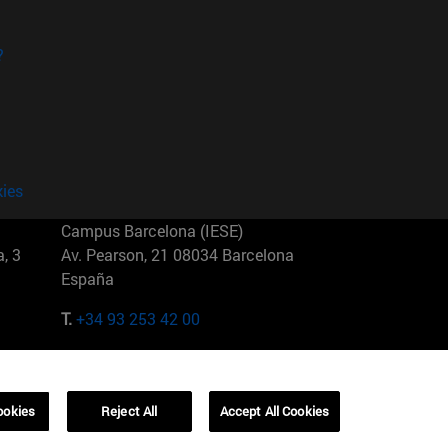
?
kies
Campus Barcelona (IESE)
, 3
Av. Pearson, 21 08034 Barcelona
España
T.
+34 93 253 42 00
Campus Sao Paulo (IESE)
5
Rua Martiniano de Carvalho, 573
01321001 Bela Vista Brasil
ookies
Reject All
Accept All Cookies
T.
+55 11 3177-8300