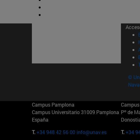
Acces
© Uni
Nava
Campus Pamplona
Campus 
Campus Universitario 31009 Pamplona
Pº de M
España
Donosti
T.
+34 948 42 56 00
info@unav.es
T.
+34 9