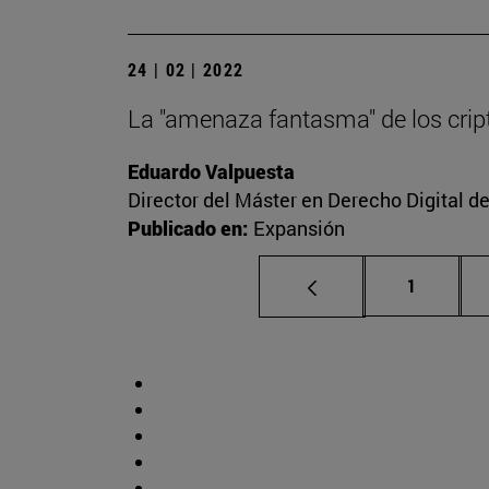
24 | 02 | 2022
La "amenaza fantasma" de los cript
Eduardo Valpuesta
Director del Máster en Derecho Digital d
Publicado en:
Expansión
Página
1