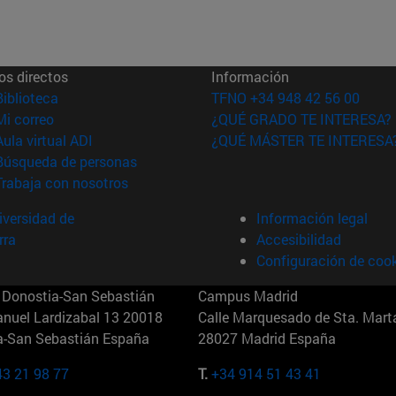
os directos
Información
(abre en nueva ventana)
Biblioteca
TFNO +34 948 42 56 00
(abre en nueva ventana)
Mi correo
¿QUÉ GRADO TE INTERESA?
(abre en nueva ventana)
Aula virtual ADI
¿QUÉ MÁSTER TE INTERESA
(abre en nueva ventana)
Búsqueda de personas
(abre en nueva ventana)
Trabaja con nosotros
versidad de
Información legal
rra
Accesibilidad
Configuración de coo
Donostia-San Sebastián
Campus Madrid
anuel Lardizabal 13 20018
Calle Marquesado de Sta. Marta
a-San Sebastián España
28027 Madrid España
43 21 98 77
T.
+34 914 51 43 41