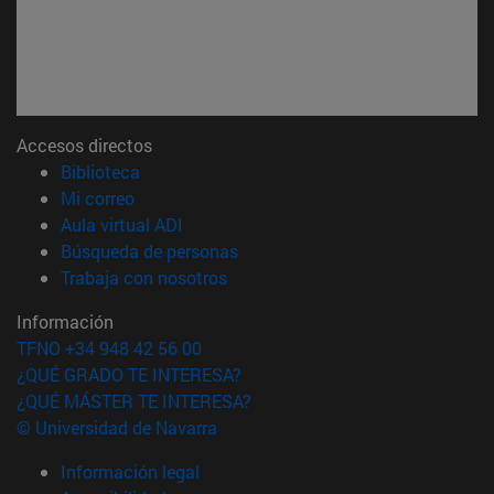
Accesos directos
(abre en nueva ventana)
Biblioteca
(abre en nueva ventana)
Mi correo
(abre en nueva ventana)
Aula virtual ADI
(abre en nueva ventana)
Búsqueda de personas
(abre en nueva ventana)
Trabaja con nosotros
Información
TFNO +34 948 42 56 00
¿QUÉ GRADO TE INTERESA?
¿QUÉ MÁSTER TE INTERESA?
© Universidad de Navarra
Información legal