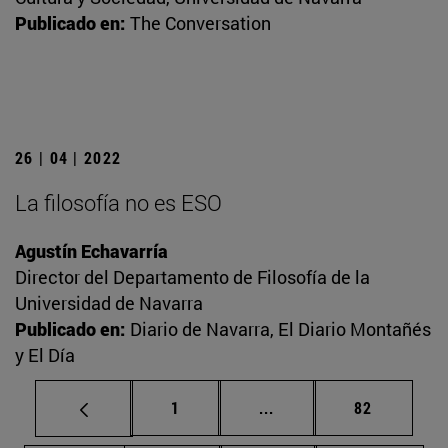
Publicado en:
The Conversation
26 | 04 | 2022
La filosofía no es ESO
Agustín Echavarría
Director del Departamento de Filosofía de la
Universidad de Navarra
Publicado en:
Diario de Navarra, El Diario Montañés
y El Día
Página
Páginas intermedias Us
Página
1
...
82