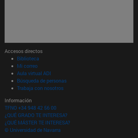
Accesos directos
(abre en nueva ventana)
Biblioteca
(abre en nueva ventana)
Mi correo
(abre en nueva ventana)
Aula virtual ADI
(abre en nueva ventana)
Búsqueda de personas
(abre en nueva ventana)
Trabaja con nosotros
Información
TFNO +34 948 42 56 00
¿QUÉ GRADO TE INTERESA?
¿QUÉ MÁSTER TE INTERESA?
© Universidad de Navarra