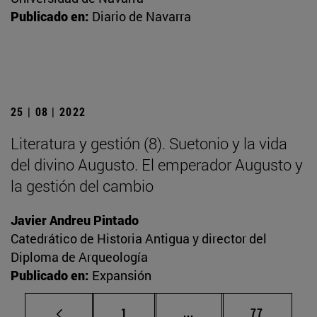
Publicado en:
Diario de Navarra
25 | 08 | 2022
Literatura y gestión (8). Suetonio y la vida
del divino Augusto. El emperador Augusto y
la gestión del cambio
Javier Andreu Pintado
Catedrático de Historia Antigua y director del
Diploma de Arqueología
Publicado en:
Expansión
Página
Páginas intermedias Us
Página
1
...
77