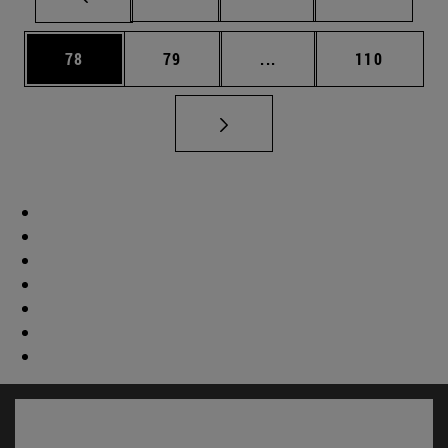
Página
Página
Páginas intermedias U
Página
78
79
...
110