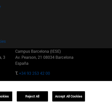
?
kies
Campus Barcelona (IESE)
, 3
Av. Pearson, 21 08034 Barcelona
España
T.
+34 93 253 42 00
Campus Sao Paulo (IESE)
5
Rua Martiniano de Carvalho, 573
01321001 Bela Vista Brasil
ookies
Reject All
Accept All Cookies
T.
+55 11 3177-8300