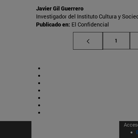
Javier Gil Guerrero
Investigador del Instituto Cultura y Soci
Publicado en:
El Confidencial
Página
1
Acces