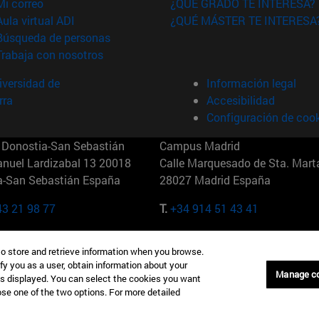
(abre en nueva ventana)
Mi correo
¿QUÉ GRADO TE INTERESA?
(abre en nueva ventana)
Aula virtual ADI
¿QUÉ MÁSTER TE INTERESA
(abre en nueva ventana)
Búsqueda de personas
(abre en nueva ventana)
Trabaja con nosotros
versidad de
Información legal
rra
Accesibilidad
Configuración de coo
Donostia-San Sebastián
Campus Madrid
anuel Lardizabal 13 20018
Calle Marquesado de Sta. Marta
a-San Sebastián España
28027 Madrid España
43 21 98 77
T.
+34 914 51 43 41
Nueva York (IESE)
Campus Munich (IESE)
to store and retrieve information when you browse.
7th St 10019-2201 Nueva York
Maria-Theresia-Straße 15 8167
fy you as a user, obtain information about your
Múnich Alemania
Manage c
is displayed. You can select the cookies you want
oose one of the two options. For more detailed
6 346 8850
T.
+49 89 24209790