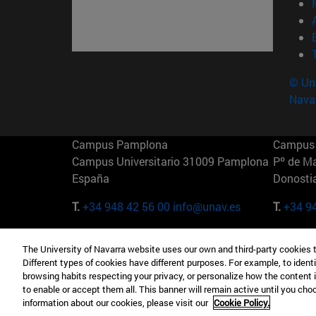
© Uni
Nava
Campus Pamplona
Campus 
Campus Universitario 31009 Pamplona
Pº de M
España
Donosti
T.
+34 948 42 56 00
info@unav.es
T.
+34 9
Campus Madrid (IESE)
Campus 
The University of Navarra website uses our own and third-party cookies 
Camino del Cerro Águila 3 28023
165 W 5
Different types of cookies have different purposes. For example, to identi
Madrid España
EE.UU
browsing habits respecting your privacy, or personalize how the content 
to enable or accept them all. This banner will remain active until you ch
T.
+34 912 11 30 00
T.
+1 64
information about our cookies, please visit our
Cookie Policy.