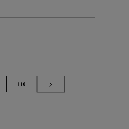
ginas intermedias Use TAB para desplazarse.
Página
110