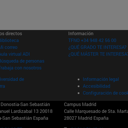
os directos
Información
(abre en nueva ventana)
Biblioteca
TFNO +34 948 42 56 00
(abre en nueva ventana)
Mi correo
¿QUÉ GRADO TE INTERESA?
(abre en nueva ventana)
Aula virtual ADI
¿QUÉ MÁSTER TE INTERESA
(abre en nueva ventana)
Búsqueda de personas
(abre en nueva ventana)
Trabaja con nosotros
versidad de
Información legal
rra
Accesibilidad
Configuración de coo
Donostia-San Sebastián
Campus Madrid
anuel Lardizabal 13 20018
Calle Marquesado de Sta. Marta
a-San Sebastián España
28027 Madrid España