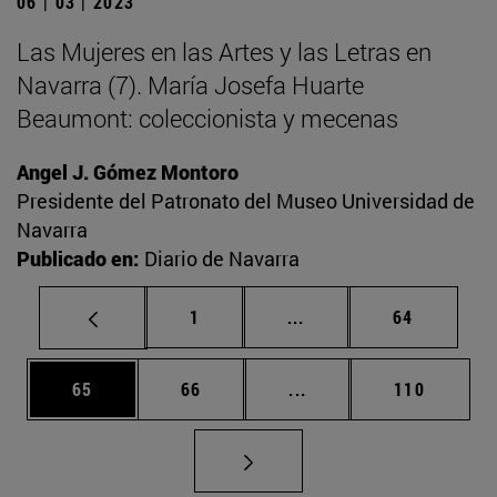
06 | 03 | 2023
Las Mujeres en las Artes y las Letras en
Navarra (7). María Josefa Huarte
Beaumont: coleccionista y mecenas
Angel J. Gómez Montoro
Presidente del Patronato del Museo Universidad de
Navarra
Publicado en:
Diario de Navarra
Página
Páginas intermedias Us
Página
1
...
64
Página
Página
Páginas intermedias U
Página
65
66
...
110