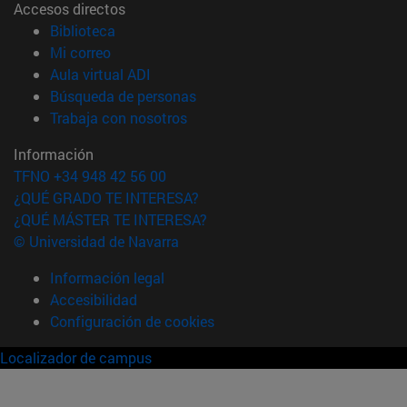
Accesos directos
(abre en nueva ventana)
Biblioteca
(abre en nueva ventana)
Mi correo
(abre en nueva ventana)
Aula virtual ADI
(abre en nueva ventana)
Búsqueda de personas
(abre en nueva ventana)
Trabaja con nosotros
Información
TFNO +34 948 42 56 00
¿QUÉ GRADO TE INTERESA?
¿QUÉ MÁSTER TE INTERESA?
© Universidad de Navarra
Información legal
Accesibilidad
Configuración de cookies
Localizador de campus