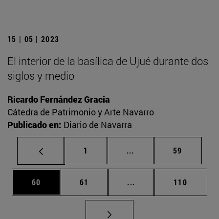
15 | 05 | 2023
El interior de la basílica de Ujué durante dos
siglos y medio
Ricardo Fernández Gracia
Cátedra de Patrimonio y Arte Navarro
Publicado en:
Diario de Navarra
Página
Páginas intermedias Us
Página
1
...
59
Página
Página
Páginas intermedias U
Página
60
61
...
110