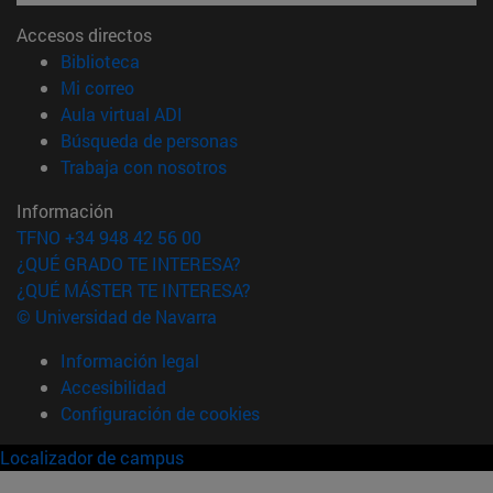
Accesos directos
(abre en nueva ventana)
Biblioteca
(abre en nueva ventana)
Mi correo
(abre en nueva ventana)
Aula virtual ADI
(abre en nueva ventana)
Búsqueda de personas
(abre en nueva ventana)
Trabaja con nosotros
Información
TFNO +34 948 42 56 00
¿QUÉ GRADO TE INTERESA?
¿QUÉ MÁSTER TE INTERESA?
© Universidad de Navarra
Información legal
Accesibilidad
Configuración de cookies
Localizador de campus